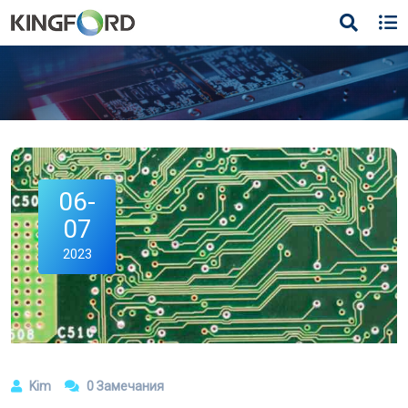
06-
07
2023
Kim
0 Замечания