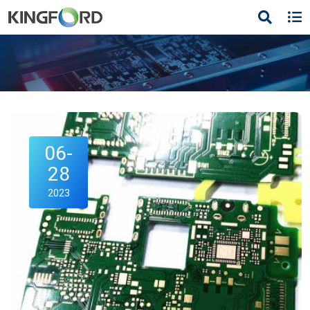
06-
28
2023