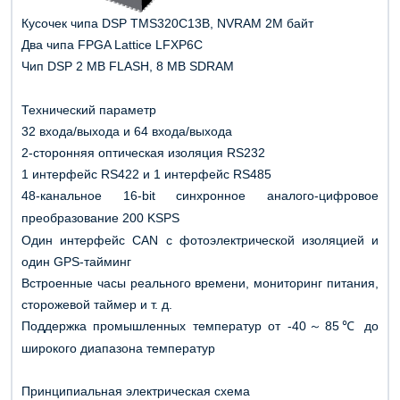
Кусочек чипа DSP TMS320C13B, NVRAM 2M байт
Два чипа FPGA Lattice LFXP6C
Чип DSP 2
MB
FLASH, 8
MB
SDRAM
Т
ехнический параметр
32 входа/выхода и 64 входа/выхода
2-сторонняя оптическая изоляция RS232
1 интерфейс RS422 и 1 интерфейс RS485
48-канальное 16-
bit
синхронное аналого-цифровое
преобразование 200 K
S
PS
Один интерфейс CAN с фотоэлектрической изоляцией и
один GPS-тайминг
Встроенные часы реального времени, мониторинг питания,
сторожевой таймер и т. д.
Поддержка промышленных температур от -40
85℃ до
～
широкого диапазона температур
П
ринципиальная электрическая схема